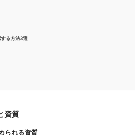
する方法3選
と資質
められる資質