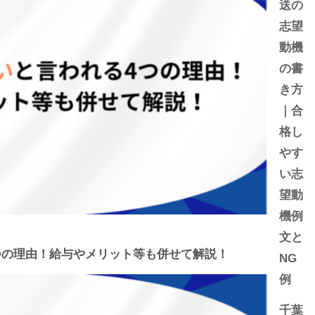
送の
志望
動機
の書
き方
｜合
格し
やす
い志
望動
機例
文と
つの理由！給与やメリット等も併せて解説！
NG
例
千葉