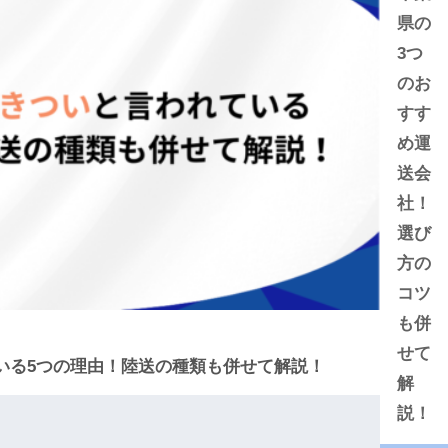
県の
3つ
のお
すす
め運
送会
社！
選び
方の
コツ
も併
せて
いる5つの理由！陸送の種類も併せて解説！
解
説！