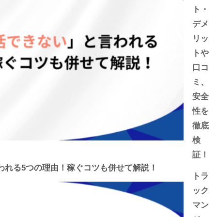
ト・
デメ
リッ
トや
口コ
ミ、
安全
性を
徹底
検
証！
われる5つの理由！稼ぐコツも併せて解説！
トラ
ック
マン