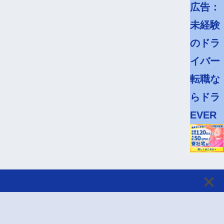
広告：
未経験
のドラ
イバー
転職な
らドラ
EVER