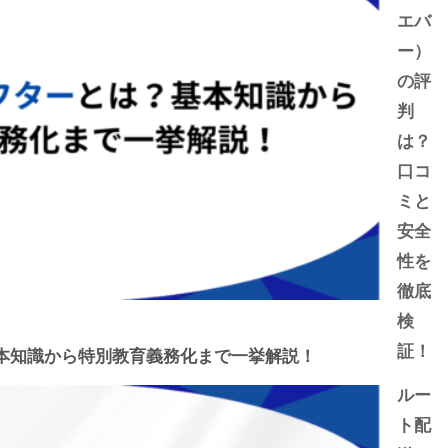
エバ
ー）
の評
判
は？
口コ
ミと
安全
性を
徹底
検
証！
本知識から特別教育義務化まで一挙解説！
ルー
ト配