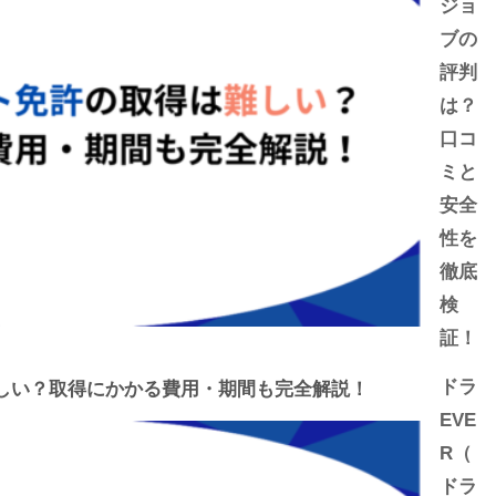
ジョ
ブの
評判
は？
口コ
ミと
安全
性を
徹底
検
証！
ドラ
しい？取得にかかる費用・期間も完全解説！
EVE
R（
ドラ