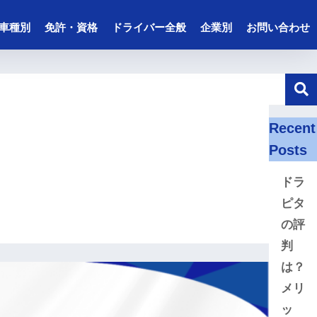
車種別
免許・資格
ドライバー全般
企業別
お問い合わせ
Recent
Posts
ドラ
ピタ
の評
判
は？
メリ
ッ