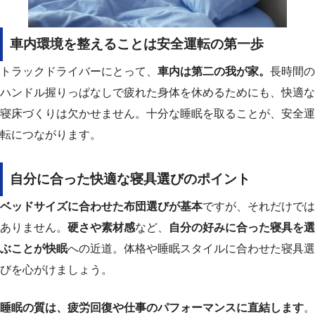
車内環境を整えることは安全運転の第一歩
トラックドライバーにとって、
車内は第二の我が家。
長時間の
ハンドル握りっぱなしで疲れた身体を休めるためにも、快適な
寝床づくりは欠かせません。十分な睡眠を取ることが、安全運
転につながります。
自分に合った快適な寝具選びのポイント
ベッドサイズに合わせた布団選びが基本
ですが、それだけでは
ありません。
硬さや素材感
など、
自分の好みに合った寝具を選
ぶことが快眠
への近道。体格や睡眠スタイルに合わせた寝具選
びを心がけましょう。
睡眠の質は、疲労回復や仕事のパフォーマンスに直結します
。