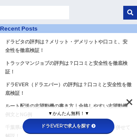
Recent Posts
ドラピタの評判は？メリット・デメリットや口コミ、安
全性を徹底検証！
トラックマンジョブの評判は？口コミと安全性を徹底検
証！
ドラEVER（ドラエバー）の評判は？口コミと安全性を徹
底検証！
ルート配送の志望動機の書き方｜合格しやすい志望動機
▼かんたん無料！▼
例文とNG例
ドラEVERで求人を探す
千葉県の3つのおすすめ運送会社！選び方のコツも併せて
解説！