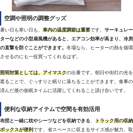
空調や照明の調整グッズ
暑い日も寒い日も、
車内の温度調節は重要
です。
サーキュレー
ターなどの小型扇風機があると、エアコン効率が高まり、冷房
の直撃を防ぐことができます。
冬場なら、ヒーターの熱を循環
させるのにも一役買ってくれるはず。
照明対策としては、アイマスク
の出番です。朝日や街灯の光を
遮ることで、ぐっすりと眠りに落ちることができます。食事の
済んだ後の仮眠タイムに活躍してくれること請け合いです。
便利な収納アイテムで空間を有効活用
布団と一緒に枕やシーツなどを収納できる
、
トラック用の収納
ボックスが便利
です。省スペースに収まるサイズ感が魅力。取