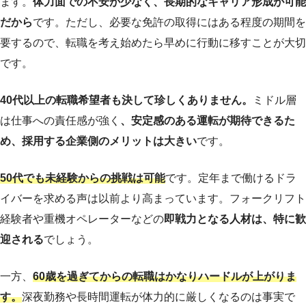
ます。
体力面での不安が少なく、長期的なキャリア形成が可能
だから
です。ただし、必要な免許の取得にはある程度の期間を
要するので、転職を考え始めたら早めに行動に移すことが大切
です。
40代以上の転職希望者も決して珍しくありません。
ミドル層
は仕事への責任感が強く
、安定感のある運転が期待できるた
め、採用する企業側のメリットは大きい
です。
50代でも未経験からの挑戦は可能
です。定年まで働けるドラ
イバーを求める声は以前より高まっています。フォークリフト
経験者や重機オペレーターなどの
即戦力となる人材は、特に歓
迎される
でしょう。
一方、
60歳を過ぎてからの転職はかなりハードルが上がりま
す。
深夜勤務や長時間運転が体力的に厳しくなるのは事実で