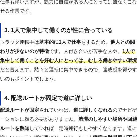
仕事も伴いますが、筋力に自信がある人にとっては難なくこな
せる作業です。
3. 1人で集中して働くのが性に合っている
トラック運転手は
基本的に1人で仕事
をするため、
他人との関
わりが少ないのが特徴
です。人付き合いが苦手な人や、
1人で
集中して働くことを好む人にとっては、むしろ働きやすい環境
だと言えます。黙々と運転に集中できるので、達成感を得やす
いのもポイントでしょう。
4. 配送ルートが固定で道に詳しい
配送ルートが固定
されていれば、
道に詳しくなれる
のでナビゲ
ーションに頼る必要がありません。
渋滞のしやすい場所や回避
ルートを熟知
していれば、定時運行もしやすくなります。道に